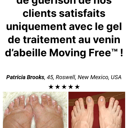
de guérison de nos
clients satisfaits
uniquement avec le gel
de traitement au venin
d’abeille Moving Free™ !
Patricia Brooks
, 45, Roswell, New Mexico, USA
★
★
★
★
★